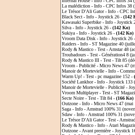
Infernal House - Info - CPC Infos 34 (
La malédiction - Info - CPC Infos 38
Le Trésor D'Ali Gator - Info - CPC Inf
Black Sect - Info - Joystick 26 -
(142 
Kawasaki Superbike - Info - Joystick 
Silva - Info - Joystick 26 -
(142 Ko)
Sukiya - Info - Joystick 26 -
(142 Ko)
Vroom Data Disk - Info - Joystick 26 
Raiders - Info - ST Magazine 40 (juill
Rody & Mastico - Test - Amstar 48 (a
Troubadours - Test - Génération4 8 (j
Rody & Mastico III - Test - Tilt 85 (
Vroom - Publicité - Micro News 47 (m
Manoir de Mortevielle - Info - Comm
Warm Up! - Test - pc magazine 152 -
Société Lankhor - Info - Joystick 133 
Manoir de Mortevielle - Publicité - Jo
Vroom Multiplayer - Test - ST Magazi
Secte Noire - Test - Tilt 84 -
(166 Ko)
Outzone - Info - Micro News 47 (mai
Saga - Info - Amstrad 100% 31 (nove
Sdaw - Info - Amstrad 100% 31 (nov
Le Trésor D'Ali Gator - Test - Amstr
Rody & Mastico - Info - Atari Magazi
Outzone - Avant première - Joystick 1