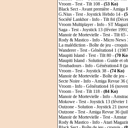
Vroom - Test - Tilt 108 -
(53 Ko)
Black Sect - Avant première - Amiga 
G.Nius - Test - Joystick Hebdo 14 -
(
Société Lankhor - Info - Tilt 84 (Déc
Vroom Multiplayer - Info - ST Magazi
Saga - Test - Joystick 13 (février 1991
Manoir de Mortevielle - Test - Tilt 65 
Rody & Mastico - Info - Micro News 3
La malédiction - Boîte de jeu - croquis
Wanderer - Test - Génération4 1 (1987
Maupiti Island - Test - Tilt 80 -
(70 Ko
Maupiti Island - Solution - Guide et 
Troubadours - Info - Génération4 8 (j
Vroom - Test - Joystick 38 -
(74 Ko)
Manoir de Mortevielle - Boîte de jeu -
Secte Noire - Info - Amiga Revue 36 (j
Vroom - Info - Génération4 16 (nove
Vroom - Test - Tilt 118 -
(84 Ko)
Manoir de Mortevielle - Info - Amstr
Mokowe - Test - Joystick 13 (février 
Outzone - Solution - Joystick 21 (no
Outzone - Test - Amiga Revue 36 (juil
Manoir de Mortevielle - Test - Amstar
Rody & Mastico - Info - Atari Magazi
Black Sect - Boîte de jeu - croquis -
(