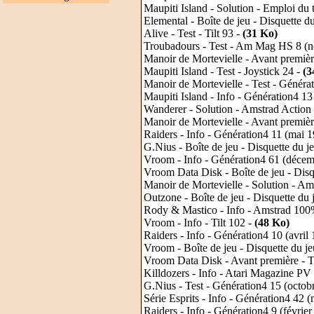
Maupiti Island - Solution - Emploi du
Elemental - Boîte de jeu - Disquette d
Alive - Test - Tilt 93 -
(31 Ko)
Troubadours - Test - Am Mag HS 8 (
Manoir de Mortevielle - Avant premiè
Maupiti Island - Test - Joystick 24 -
(3
Manoir de Mortevielle - Test - Généra
Maupiti Island - Info - Génération4 13
Wanderer - Solution - Amstrad Action
Manoir de Mortevielle - Avant premièr
Raiders - Info - Génération4 11 (mai 
G.Nius - Boîte de jeu - Disquette du j
Vroom - Info - Génération4 61 (déce
Vroom Data Disk - Boîte de jeu - Disq
Manoir de Mortevielle - Solution - A
Outzone - Boîte de jeu - Disquette du 
Rody & Mastico - Info - Amstrad 100
Vroom - Info - Tilt 102 -
(48 Ko)
Raiders - Info - Génération4 10 (avril
Vroom - Boîte de jeu - Disquette du je
Vroom Data Disk - Avant première - T
Killdozers - Info - Atari Magazine PV
G.Nius - Test - Génération4 15 (octob
Série Esprits - Info - Génération4 42 
Raiders - Info - Génération4 9 (févrie