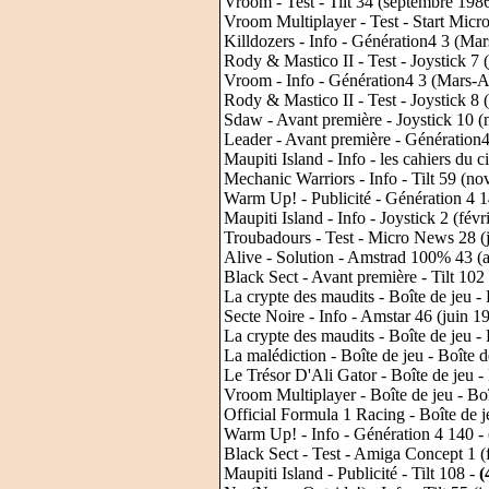
Vroom - Test - Tilt 34 (septembre 198
Vroom Multiplayer - Test - Start Micr
Killdozers - Info - Génération4 3 (Ma
Rody & Mastico II - Test - Joystick 7 (
Vroom - Info - Génération4 3 (Mars-A
Rody & Mastico II - Test - Joystick 8
Sdaw - Avant première - Joystick 10 
Leader - Avant première - Génération4 
Maupiti Island - Info - les cahiers du 
Mechanic Warriors - Info - Tilt 59 (n
Warm Up! - Publicité - Génération 4 
Maupiti Island - Info - Joystick 2 (fév
Troubadours - Test - Micro News 28 (
Alive - Solution - Amstrad 100% 43 (a
Black Sect - Avant première - Tilt 102
La crypte des maudits - Boîte de jeu - 
Secte Noire - Info - Amstar 46 (juin 1
La crypte des maudits - Boîte de jeu -
La malédiction - Boîte de jeu - Boîte 
Le Trésor D'Ali Gator - Boîte de jeu -
Vroom Multiplayer - Boîte de jeu - Boî
Official Formula 1 Racing - Boîte de j
Warm Up! - Info - Génération 4 140 -
Black Sect - Test - Amiga Concept 1 (
Maupiti Island - Publicité - Tilt 108 -
(