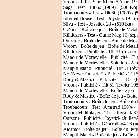
Vroom - Info - Start Micro 5 (mars 19
Saga - Test - Tilt 60 (1989) -
(506 Ko)
Troubadours - Test - Tilt 60 (1989) -
(
Infernal House - Test - Joystick 19 -
(
Silva - Test - Joystick 28 -
(510 Ko)
G.Nius - Boîte de jeu - Boîte de Meta
Killdozers - Test - Game Mag 10 (sep
Outzone - Boîte de jeu - Boîte de Met
Vroom - Boîte de jeu - Boîte de Metal
Killdozers - Publicité - Tilt 51 (févrie
Manoir de Mortevielle - Publicité - Til
Manoir de Mortevielle - Solution - 
Maupiti Island - Publicité - Tilt 51 (fé
No (Never Outside!) - Publicité - Tilt 
Rody & Mastico - Publicité - Tilt 51 (
Vroom - Publicité - Tilt 51 (février 19
Manoir de Mortevielle - Boîte de jeu - 
Rody & Mastico - Boîte de jeu - Boîte 
Troubadours - Boîte de jeu - Boîte du l
Troubadours - Test - Amstrad 100% 4 
Vroom Multiplayer - Test - Joystick 3
Outzone - Publicité - Joystick (Juillet
Vroom - Publicité - Génération4 16 (
Alcantor - Boîte de jeu - Boîte du livre
Maupiti Island - Boîte de jeu - Boîte du