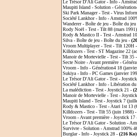
Le Trésor D'Ali Gator - Info - Amstra
Maupiti Island - Solution - Génération
Ski Park Manager - Test - Virus Infor
Société Lankhor - Info - Amstrad 100
Wanderer - Boîte de jeu - Boîte du jeu
Rody Noël - Test - Tilt 88 (mars 1991
Rody & Mastico II - Test - Amstrad 
Silva - Boîte de jeu - Boîte du jeu -
(2
Vroom Multiplayer - Test - Tilt 120H 
Killdozers - Test - ST Magazine 22 (a
Manoir de Mortevielle - Test - Tilt 35 
Secte Noire - Avant première - Génér
Vroom - Info - Génération4 18 (janvie
Sukiya - Info - PC Games (janvier 19
Le Trésor D'Ali Gator - Test - Joystic
Société Lankhor - Info - Libération du
La malédiction - Test - Joystick 21 -
(
Manoir de Mortevielle - Test - Joysti
Maupiti Island - Test - Joystick 7 (juil
Rody & Mastico - Test - Atari 1st 13 
Killdozers - Test - Tilt 55 (juin 1988) 
Vroom - Avant première - Joystick 17
Le Trésor D'Ali Gator - Solution - Am
Survivre - Solution - Amstrad 100% 46
Burglar - Info - Joystick 28 -
(216 Ko)