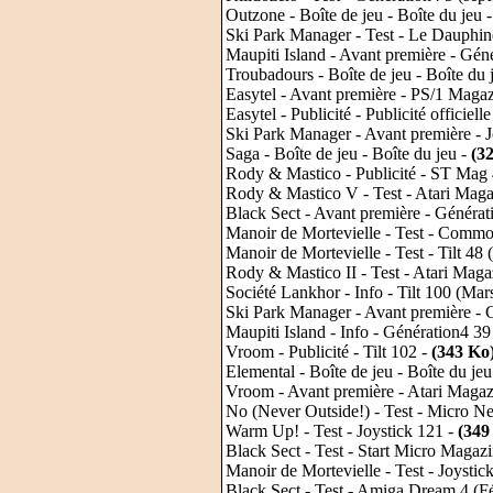
Outzone - Boîte de jeu - Boîte du jeu 
Ski Park Manager - Test - Le Dauphi
Maupiti Island - Avant première - Gé
Troubadours - Boîte de jeu - Boîte du 
Easytel - Avant première - PS/1 Magaz
Easytel - Publicité - Publicité officielle
Ski Park Manager - Avant première - J
Saga - Boîte de jeu - Boîte du jeu -
(3
Rody & Mastico - Publicité - ST Mag 
Rody & Mastico V - Test - Atari Maga
Black Sect - Avant première - Générat
Manoir de Mortevielle - Test - Comm
Manoir de Mortevielle - Test - Tilt 48 
Rody & Mastico II - Test - Atari Magaz
Société Lankhor - Info - Tilt 100 (Mar
Ski Park Manager - Avant première -
Maupiti Island - Info - Génération4 3
Vroom - Publicité - Tilt 102 -
(343 Ko
Elemental - Boîte de jeu - Boîte du jeu
Vroom - Avant première - Atari Magazi
No (Never Outside!) - Test - Micro New
Warm Up! - Test - Joystick 121 -
(349
Black Sect - Test - Start Micro Magaz
Manoir de Mortevielle - Test - Joysti
Black Sect - Test - Amiga Dream 4 (F