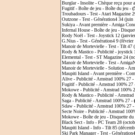
Burglar - Insolite - Chèque reçu pour av
Fugitif - Boîte de jeu - Boîte du jeu -
(
Troubadours - Test - Atari Magazine 
Outzone - Test - Génération4 34 (juin
Sukiya - Avant première - Amiga Conce
Infernal House - Boîte de jeu - Disque
Rody Noël - Test - Joystick 12 (janvie
G.Nius - Test - Génération4 9 (février
Manoir de Mortevielle - Test - Tilt 4
Rody & Mastico - Publicité - joystick 
Elemental - Test - ST Magazine 24 (
Manoir de Mortevielle - Test - Amiga
Manoir de Mortevielle - Solution - 
Maupiti Island - Avant première - C
Alive - Publicité - Amstrad 100% 27 -
Fugitif - Publicité - Amstrad 100% 27
Mokowe - Publicité - Amstrad 100% 
Rody & Mastico - Publicité - Amstra
Saga - Publicité - Amstrad 100% 27 -
Sdaw - Publicité - Amstrad 100% 27 
Secte Noire - Publicité - Amstrad 100
Mokowe - Boîte de jeu - Disquette du 
Black Sect - Info - PC Team 28 (octo
Maupiti Island - Info - Tilt 85 (décem
Ski Park Manager - Test - Génération