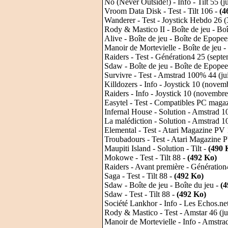
No (Never Outside!) - Info - Tilt 55 (j
Vroom Data Disk - Test - Tilt 106 -
(4
Wanderer - Test - Joystick Hebdo 26 
Rody & Mastico II - Boîte de jeu - Boî
Alive - Boîte de jeu - Boîte de Epopee
Manoir de Mortevielle - Boîte de jeu 
Raiders - Test - Génération4 25 (sept
Sdaw - Boîte de jeu - Boîte de Epopee
Survivre - Test - Amstrad 100% 44 (jui
Killdozers - Info - Joystick 10 (nove
Raiders - Info - Joystick 10 (novembr
Easytel - Test - Compatibles PC magaz
Infernal House - Solution - Amstrad 1
La malédiction - Solution - Amstrad 1
Elemental - Test - Atari Magazine PV 
Troubadours - Test - Atari Magazine P
Maupiti Island - Solution - Tilt -
(490 
Mokowe - Test - Tilt 88 -
(492 Ko)
Raiders - Avant première - Génération
Saga - Test - Tilt 88 -
(492 Ko)
Sdaw - Boîte de jeu - Boîte du jeu -
(4
Sdaw - Test - Tilt 88 -
(492 Ko)
Société Lankhor - Info - Les Echos.net
Rody & Mastico - Test - Amstar 46 (j
Manoir de Mortevielle - Info - Amstr