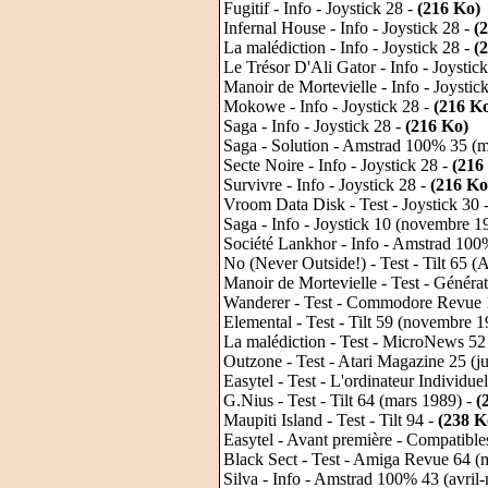
Fugitif - Info - Joystick 28 -
(216 Ko)
Infernal House - Info - Joystick 28 -
(
La malédiction - Info - Joystick 28 -
(
Le Trésor D'Ali Gator - Info - Joystic
Manoir de Mortevielle - Info - Joystic
Mokowe - Info - Joystick 28 -
(216 K
Saga - Info - Joystick 28 -
(216 Ko)
Saga - Solution - Amstrad 100% 35 (m
Secte Noire - Info - Joystick 28 -
(216
Survivre - Info - Joystick 28 -
(216 Ko
Vroom Data Disk - Test - Joystick 30 
Saga - Info - Joystick 10 (novembre 1
Société Lankhor - Info - Amstrad 10
No (Never Outside!) - Test - Tilt 65 (
Manoir de Mortevielle - Test - Généra
Wanderer - Test - Commodore Revue 14
Elemental - Test - Tilt 59 (novembre 
La malédiction - Test - MicroNews 5
Outzone - Test - Atari Magazine 25 (ju
Easytel - Test - L'ordinateur Individu
G.Nius - Test - Tilt 64 (mars 1989) -
(
Maupiti Island - Test - Tilt 94 -
(238 K
Easytel - Avant première - Compatib
Black Sect - Test - Amiga Revue 64 (
Silva - Info - Amstrad 100% 43 (avril