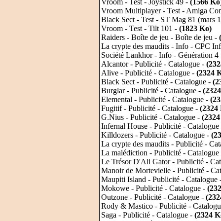
Vroom - Test - Joystick 49 -
(1566 Ko
Vroom Multiplayer - Test - Amiga Con
Black Sect - Test - ST Mag 81 (mars 
Vroom - Test - Tilt 101 -
(1823 Ko)
Raiders - Boîte de jeu - Boîte de jeu -
La crypte des maudits - Info - CPC In
Société Lankhor - Info - Génération 4
Alcantor - Publicité - Catalogue -
(232
Alive - Publicité - Catalogue -
(2324 
Black Sect - Publicité - Catalogue -
(2
Burglar - Publicité - Catalogue -
(2324
Elemental - Publicité - Catalogue -
(23
Fugitif - Publicité - Catalogue -
(2324
G.Nius - Publicité - Catalogue -
(2324
Infernal House - Publicité - Catalogue
Killdozers - Publicité - Catalogue -
(2
La crypte des maudits - Publicité - Ca
La malédiction - Publicité - Catalogue
Le Trésor D'Ali Gator - Publicité - Ca
Manoir de Mortevielle - Publicité - Ca
Maupiti Island - Publicité - Catalogue 
Mokowe - Publicité - Catalogue -
(23
Outzone - Publicité - Catalogue -
(232
Rody & Mastico - Publicité - Catalog
Saga - Publicité - Catalogue -
(2324 K