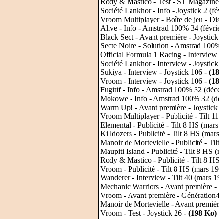
Rody & Mastico - Test - ST Magazine 2
Société Lankhor - Info - Joystick 2 (fé
Vroom Multiplayer - Boîte de jeu - Di
Alive - Info - Amstrad 100% 34 (févri
Black Sect - Avant première - Joystick
Secte Noire - Solution - Amstrad 10
Official Formula 1 Racing - Interview 
Société Lankhor - Interview - Joystic
Sukiya - Interview - Joystick 106 -
(1
Vroom - Interview - Joystick 106 -
(1
Fugitif - Info - Amstrad 100% 32 (dé
Mokowe - Info - Amstrad 100% 32 (d
Warm Up! - Avant première - Joystick
Vroom Multiplayer - Publicité - Tilt 1
Elemental - Publicité - Tilt 8 HS (mar
Killdozers - Publicité - Tilt 8 HS (mar
Manoir de Mortevielle - Publicité - Ti
Maupiti Island - Publicité - Tilt 8 HS 
Rody & Mastico - Publicité - Tilt 8 H
Vroom - Publicité - Tilt 8 HS (mars 1
Wanderer - Interview - Tilt 40 (mars 1
Mechanic Warriors - Avant première -
Vroom - Avant première - Génération
Manoir de Mortevielle - Avant premièr
Vroom - Test - Joystick 26 -
(198 Ko)