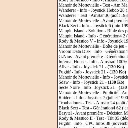
Manoir de Mortevielle - Test - Am Ma
Wanderer - Info - Joystick Hebdo 28 
Wanderer - Test - Amstar 36 (août 198
Manoir de Mortevielle - Avant premiè
Black Sect - Info - Joystick 6 (juin 19
Maupiti Island - Solution - Bible des 
Maupiti Island - Info - Génération4 2 (
Rody & Mastico V - Info - Joystick 1
Manoir de Mortevielle - Boîte de jeu -
Vroom Data Disk - Info - Génération4
G.Nius - Avant première - Génération
Infernal House - Info - Amstrad 100% 3
Alive - Info - Joystick 21 -
(130 Ko)
Fugitif - Info - Joystick 21 -
(130 Ko)
Manoir de Mortevielle - Info - Joystic
Sdaw - Info - Joystick 21 -
(130 Ko)
Secte Noire - Info - Joystick 21 -
(130
Manoir de Mortevielle - Publicité - 
Raiders - Info - Joystick 7 (juillet 199
Troubadours - Test - Amstar 24 (août 
Black Sect - Test - Génération4 62 (ja
Easytel - Avant première - Décision M
Rody & Mastico II - Test - Tilt 85 (d
Fugitif - Info - CPC Infos 38 (novemb