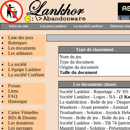
Infos du site
Les jeux Lankhor
La société Lankhor
Diverses ch
Liste des jeux
Rubriques
Les documents
Type de classement
Les utilitaires
Nom du jeu
Type du document
La société
Origine du document
L'équipe Lankhor
Taille du document
La société Corélane
Les documents classés
Forum
Liens
Société Lankhor - Reportage - JV HS 7
FAQ
Société Lankhor - Logos - NA -
(1 Ko
Historique
La malédiction - Boîte de jeu - Disque
Wanderer - Avant première - Amstrad
Cartes Virtuelles
Troubadours - Solution - Joystick Heb
BDs & Dessins
Vroom - Boîte de jeu - Boîte du jeu -
Les donateurs
Société Lankhor - Info - Tilt 74 (janvi
Les ouvrages
Maupiti Island - Solution - Présentati