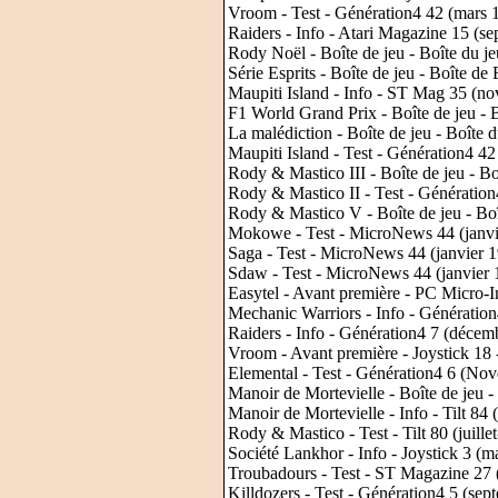
Vroom - Test - Génération4 42 (mars 
Raiders - Info - Atari Magazine 15 (s
Rody Noël - Boîte de jeu - Boîte du je
Série Esprits - Boîte de jeu - Boîte de
Maupiti Island - Info - ST Mag 35 (n
F1 World Grand Prix - Boîte de jeu - B
La malédiction - Boîte de jeu - Boîte d
Maupiti Island - Test - Génération4 4
Rody & Mastico III - Boîte de jeu - Bo
Rody & Mastico II - Test - Génératio
Rody & Mastico V - Boîte de jeu - Boî
Mokowe - Test - MicroNews 44 (janvi
Saga - Test - MicroNews 44 (janvier 
Sdaw - Test - MicroNews 44 (janvier 
Easytel - Avant première - PC Micro-
Mechanic Warriors - Info - Génératio
Raiders - Info - Génération4 7 (décem
Vroom - Avant première - Joystick 18
Elemental - Test - Génération4 6 (No
Manoir de Mortevielle - Boîte de jeu -
Manoir de Mortevielle - Info - Tilt 8
Rody & Mastico - Test - Tilt 80 (juille
Société Lankhor - Info - Joystick 3 (m
Troubadours - Test - ST Magazine 27 
Killdozers - Test - Génération4 5 (se