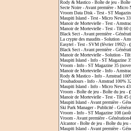
Rody & Mastico - Boîte de jeu - Boîte 
Secte Noire - Avant première - Micro
Vroom Data Disk - Test - ST Magazine
Maupiti Island - Test - Micro News 33
Manoir de Mortevielle - Test - Amstr
Manoir de Mortevielle - Test - Tilt 60
Black Sect - Avant première - Générat
La crypte des maudits - Solution - Am
Easytel - Test - SVM (février 1992) -
Black Sect - Avant première - Généra
Manoir de Mortevielle - Solution - Tilt
Maupiti Island - Info - ST Magazine 
Vroom - Info - ST Magazine 35 (nov
Manoir de Mortevielle - Info - Amstr
Rody & Mastico - Info - Amstrad 100
Troubadours - Info - Amstrad 100% 3
Maupiti Island - Info - Micro News 43
Vroom - Boîte de jeu - Boîte du jeu -
Manoir de Mortevielle - Test - Tilt 45
Maupiti Island - Avant première - Gé
Ski Park Manager - Publicité - Généra
Vroom - Info - ST Magazine 108 (aoû
Vroom - Avant première - Génération4 
Alcantor - Boîte de jeu - Boîte du jeu 
Maupiti Island - Avant première - Gén