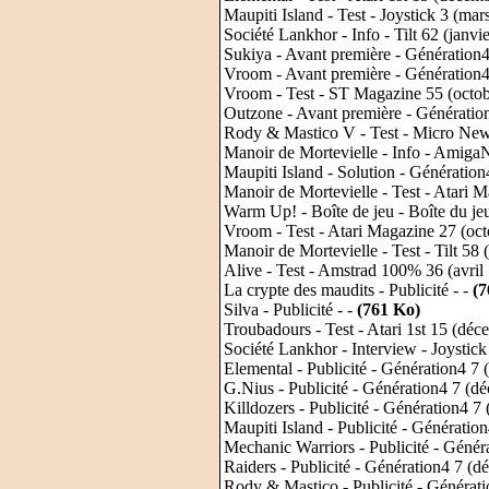
Maupiti Island - Test - Joystick 3 (mar
Société Lankhor - Info - Tilt 62 (janvi
Sukiya - Avant première - Génération4
Vroom - Avant première - Génération4
Vroom - Test - ST Magazine 55 (octo
Outzone - Avant première - Génératio
Rody & Mastico V - Test - Micro Ne
Manoir de Mortevielle - Info - Amig
Maupiti Island - Solution - Génératio
Manoir de Mortevielle - Test - Atari
Warm Up! - Boîte de jeu - Boîte du je
Vroom - Test - Atari Magazine 27 (oc
Manoir de Mortevielle - Test - Tilt 58
Alive - Test - Amstrad 100% 36 (avril
La crypte des maudits - Publicité - -
(7
Silva - Publicité - -
(761 Ko)
Troubadours - Test - Atari 1st 15 (dé
Société Lankhor - Interview - Joystick 
Elemental - Publicité - Génération4 7
G.Nius - Publicité - Génération4 7 (d
Killdozers - Publicité - Génération4 
Maupiti Island - Publicité - Générati
Mechanic Warriors - Publicité - Géné
Raiders - Publicité - Génération4 7 (
Rody & Mastico - Publicité - Générat