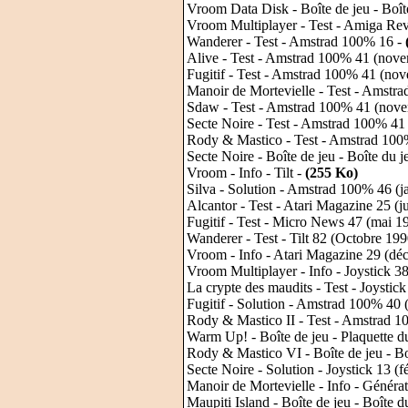
Vroom Data Disk - Boîte de jeu - Boît
Vroom Multiplayer - Test - Amiga Rev
Wanderer - Test - Amstrad 100% 16 -
Alive - Test - Amstrad 100% 41 (nov
Fugitif - Test - Amstrad 100% 41 (n
Manoir de Mortevielle - Test - Amst
Sdaw - Test - Amstrad 100% 41 (nov
Secte Noire - Test - Amstrad 100% 4
Rody & Mastico - Test - Amstrad 100
Secte Noire - Boîte de jeu - Boîte du j
Vroom - Info - Tilt -
(255 Ko)
Silva - Solution - Amstrad 100% 46 (j
Alcantor - Test - Atari Magazine 25 (ju
Fugitif - Test - Micro News 47 (mai 1
Wanderer - Test - Tilt 82 (Octobre 199
Vroom - Info - Atari Magazine 29 (dé
Vroom Multiplayer - Info - Joystick 3
La crypte des maudits - Test - Joystick
Fugitif - Solution - Amstrad 100% 40
Rody & Mastico II - Test - Amstrad 
Warm Up! - Boîte de jeu - Plaquette d
Rody & Mastico VI - Boîte de jeu - Bo
Secte Noire - Solution - Joystick 13 (f
Manoir de Mortevielle - Info - Génér
Maupiti Island - Boîte de jeu - Boîte d