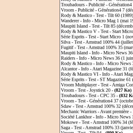
Troubadours - Publicité - Génération
Vroom - Publicité - Génération4 7 (d
Rody & Mastico - Test - Tilt 60 (1989
Wanderer - Info - Micro Mag 1 (mai 1
Maupiti Island - Test - Tilt 85 (décem
Rody & Mastico V - Test - Start Micr
Série Esprits - Test - Start Micro 1 (
Silva - Test - Amstrad 100% 44 (juille
Fugitif - Test - Amstrad 100% 35 (mar
Maupiti Island - Info - Micro News 36
Raiders - Info - Micro News 36 (1 jui
Rody & Mastico - Info - Micro News 3
Alcantor - Info - Atari Magazine 31 (f
Rody & Mastico VI - Info - Atari Maga
Série Esprits - Test - ST Magazine 61
Vroom Multiplayer - Test - Amiga Con
Vroom - Test - Joystick 20 -
(827 Ko)
Troubadours - Test - CPC 35 -
(832 K
Vroom - Test - Génération4 37 (octob
Sdaw - Test - Amstrad 100% 32 (déce
Mechanic Warriors - Avant première 
Société Lankhor - Info - Micro News
Mokowe - Test - Amstrad 100% 34 (fé
Saga - Test - Amstrad 100% 33 (janvi
Vroom - Test - Tilt 94 -
(890 Ko)