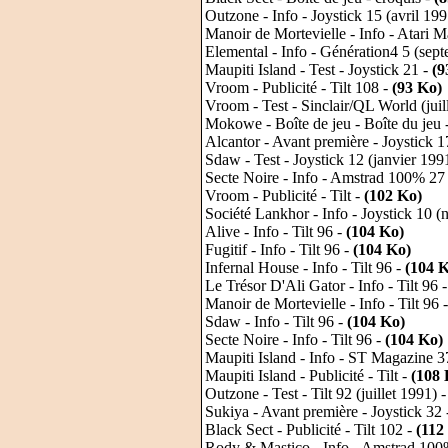
Outzone - Info - Joystick 15 (avril 19
Manoir de Mortevielle - Info - Atari 
Elemental - Info - Génération4 5 (sep
Maupiti Island - Test - Joystick 21 -
(9
Vroom - Publicité - Tilt 108 -
(93 Ko)
Vroom - Test - Sinclair/QL World (juil
Mokowe - Boîte de jeu - Boîte du jeu 
Alcantor - Avant première - Joystick 1
Sdaw - Test - Joystick 12 (janvier 199
Secte Noire - Info - Amstrad 100% 27 
Vroom - Publicité - Tilt -
(102 Ko)
Société Lankhor - Info - Joystick 10 
Alive - Info - Tilt 96 -
(104 Ko)
Fugitif - Info - Tilt 96 -
(104 Ko)
Infernal House - Info - Tilt 96 -
(104 
Le Trésor D'Ali Gator - Info - Tilt 96 
Manoir de Mortevielle - Info - Tilt 96 
Sdaw - Info - Tilt 96 -
(104 Ko)
Secte Noire - Info - Tilt 96 -
(104 Ko)
Maupiti Island - Info - ST Magazine 3
Maupiti Island - Publicité - Tilt -
(108 
Outzone - Test - Tilt 92 (juillet 1991) 
Sukiya - Avant première - Joystick 32
Black Sect - Publicité - Tilt 102 -
(112
Rody & Mastico - Info - Amstrad 100