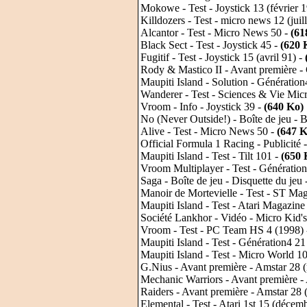
Mokowe - Test - Joystick 13 (février 
Killdozers - Test - micro news 12 (juil
Alcantor - Test - Micro News 50 -
(61
Black Sect - Test - Joystick 45 -
(620 
Fugitif - Test - Joystick 15 (avril 91) -
Rody & Mastico II - Avant première -
Maupiti Island - Solution - Génération
Wanderer - Test - Sciences & Vie Mic
Vroom - Info - Joystick 39 -
(640 Ko)
No (Never Outside!) - Boîte de jeu - B
Alive - Test - Micro News 50 -
(647 K
Official Formula 1 Racing - Publicité 
Maupiti Island - Test - Tilt 101 -
(650 
Vroom Multiplayer - Test - Génération
Saga - Boîte de jeu - Disquette du jeu 
Manoir de Mortevielle - Test - ST Mag
Maupiti Island - Test - Atari Magazin
Société Lankhor - Vidéo - Micro Kid'
Vroom - Test - PC Team HS 4 (1998)
Maupiti Island - Test - Génération4 21
Maupiti Island - Test - Micro World 10
G.Nius - Avant première - Amstar 28 
Mechanic Warriors - Avant première -
Raiders - Avant première - Amstar 28
Elemental - Test - Atari 1st 15 (décem