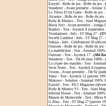
Easytel - Boîte de jeu - Boîte du jeu -
Wanderer - Avant première - Amstar 32
Le Trésor D'Ali Gator - Boîte de jeu -
Alcantor - Boîte de jeu - Boîte du jeu 
Rody & Mastico - Test - Atari Magazi
Black Sect - Avant première - Amiga
Raiders - Test - Joystick 8 (septembre
Troubadours - Info - ST Mag 27 -
(37
Société Lankhor - Info - ST Mag 27 -
Sukiya - Info - Génération4 50 (déce
Outzone - Boîte de jeu - Boîte du jeu 
La malédiction - Test - Amstrad 100
Outzone - Test - Joystick 17 -
(384 Ko
Wanderer - Test - Tilt 66 (mai 1989) -
La crypte des maudits - Test - Amstra
Secte Noire - Test - Joystick 8 (septe
Vroom - Avant première - Tilt 92 (juill
Sdaw - Test - Joystick 12 (janvier 199
Mokowe - Solution - Amstrad 100% 38
Easytel - Test - PS/1 Magazine (déce
Rody & Mastico VI - Test - Atari Mag
Infernal House - Test - Amstrad 100%
Manoir de Mortevielle - Test - Micro
G.Nius - Test - ST Mag 27 (janvier 1
Manoir de Mortevielle - Publicité - T