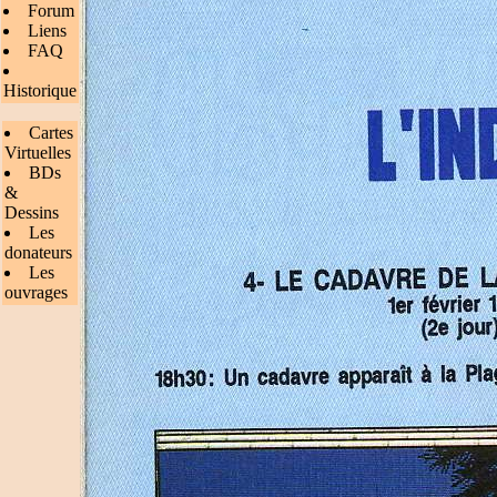
Forum
Liens
FAQ
Historique
Cartes
Virtuelles
BDs
&
Dessins
Les
donateurs
Les
ouvrages