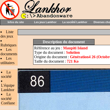
Infos du site
Les jeux Lankhor
La société Lankhor
Diverses ch
Liste
des jeux
Description du document
Rubriques
Référence au jeu :
Maupiti Island
Les
Type du document :
Solution
documents
Origine du document :
Génération4 26 (Octobr
Les
Taille du document :
721 Ko
utilitaires
La
société
L'équipe
Lankhor
La
société
Corélane