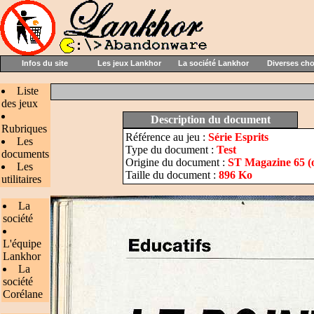
Infos du site
Les jeux Lankhor
La société Lankhor
Diverses ch
Liste
des jeux
Description du document
Rubriques
Référence au jeu :
Série Esprits
Les
Type du document :
Test
documents
Origine du document :
ST Magazine 65 (
Les
Taille du document :
896 Ko
utilitaires
La
société
L'équipe
Lankhor
La
société
Corélane