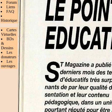
Forum
Liens
FAQ
Historique
Cartes
Virtuelles
BDs
&
Dessins
Les
donateurs
Les
ouvrages