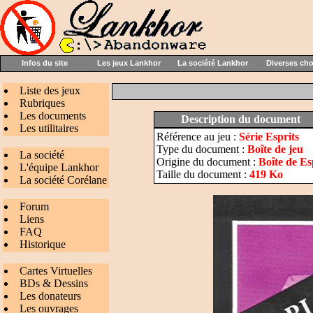
Infos du site
Les jeux Lankhor
La société Lankhor
Diverses ch
Liste des jeux
Rubriques
Les documents
Description du document
Les utilitaires
Référence au jeu :
Série Esprits
Type du document :
Boîte de jeu
La société
Origine du document :
Boîte de Es
L'équipe Lankhor
Taille du document :
419 Ko
La société Corélane
Forum
Liens
FAQ
Historique
Cartes Virtuelles
BDs & Dessins
Les donateurs
Les ouvrages