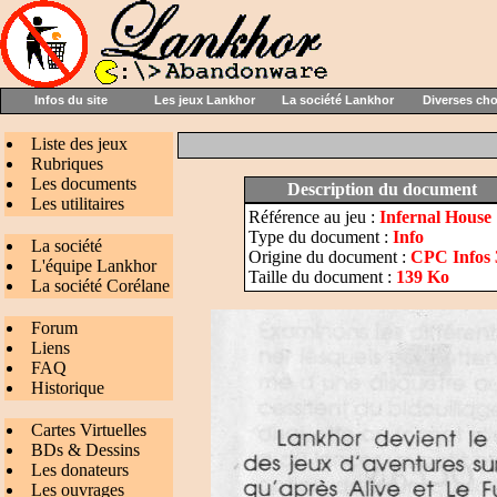
Infos du site
Les jeux Lankhor
La société Lankhor
Diverses ch
Liste des jeux
Rubriques
Les documents
Description du document
Les utilitaires
Référence au jeu :
Infernal House
Type du document :
Info
La société
Origine du document :
CPC Infos 3
L'équipe Lankhor
Taille du document :
139 Ko
La société Corélane
Forum
Liens
FAQ
Historique
Cartes Virtuelles
BDs & Dessins
Les donateurs
Les ouvrages