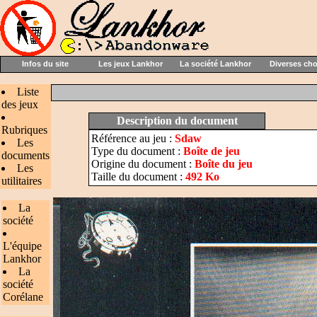
Infos du site
Les jeux Lankhor
La société Lankhor
Diverses ch
Liste
des jeux
Description du document
Rubriques
Référence au jeu :
Sdaw
Les
Type du document :
Boîte de jeu
documents
Origine du document :
Boîte du jeu
Les
Taille du document :
492 Ko
utilitaires
La
société
L'équipe
Lankhor
La
société
Corélane