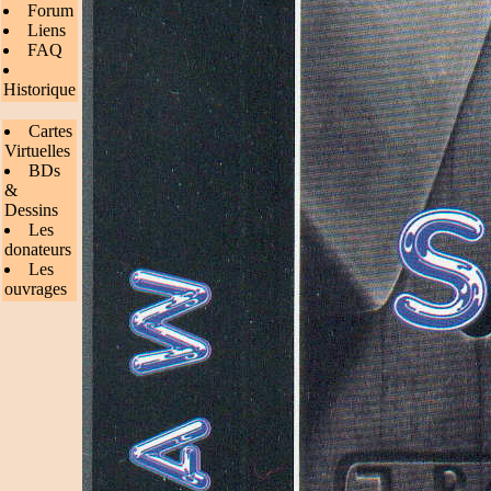
Forum
Liens
FAQ
Historique
Cartes
Virtuelles
BDs
&
Dessins
Les
donateurs
Les
ouvrages