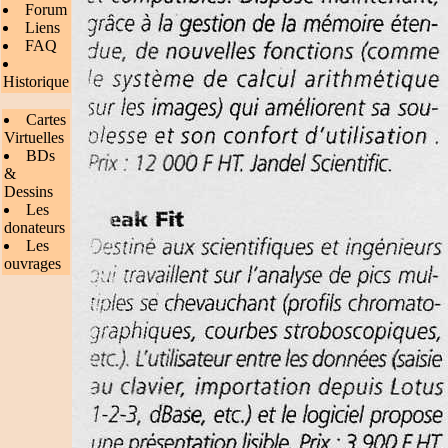
Forum
Liens
FAQ
Historique
Cartes
Virtuelles
BDs
&
Dessins
Les
donateurs
Les
ouvrages