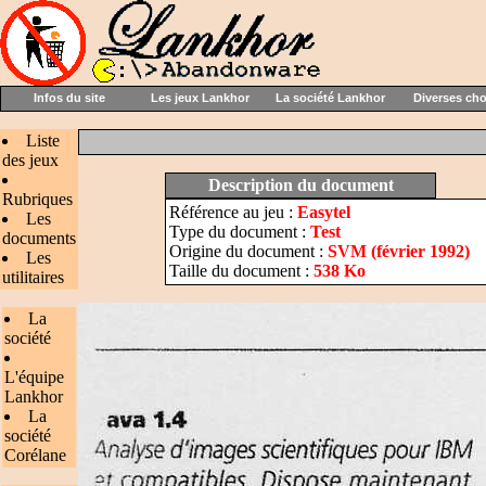
Infos du site
Les jeux Lankhor
La société Lankhor
Diverses ch
Liste
des jeux
Description du document
Rubriques
Référence au jeu :
Easytel
Les
Type du document :
Test
documents
Origine du document :
SVM (février 1992)
Les
Taille du document :
538 Ko
utilitaires
La
société
L'équipe
Lankhor
La
société
Corélane