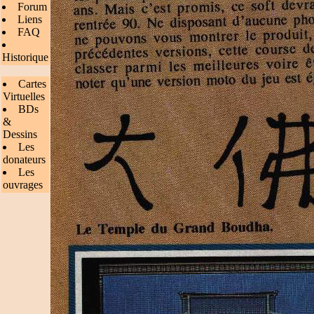
Forum
Liens
FAQ
Historique
Cartes
Virtuelles
BDs
&
Dessins
Les
donateurs
Les
ouvrages