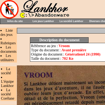
Infos du site
Les jeux Lankhor
La société Lankhor
Diverses ch
Liste
des jeux
Description du document
Rubriques
Référence au jeu :
Vroom
Les
Type du document :
Avant première
documents
Origine du document :
Génération4 24 (1990)
Les
Taille du document :
702 Ko
utilitaires
La
société
L'équipe
Lankhor
La
société
Corélane