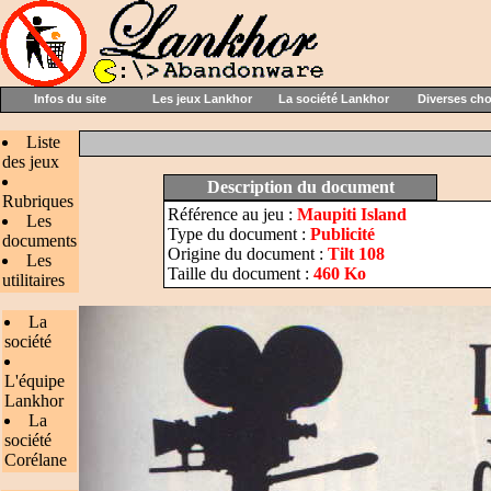
Infos du site
Les jeux Lankhor
La société Lankhor
Diverses ch
Liste
des jeux
Description du document
Rubriques
Référence au jeu :
Maupiti Island
Les
Type du document :
Publicité
documents
Origine du document :
Tilt 108
Les
Taille du document :
460 Ko
utilitaires
La
société
L'équipe
Lankhor
La
société
Corélane