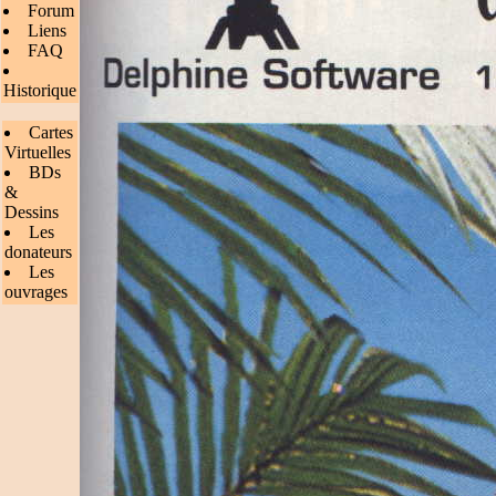
Forum
Liens
FAQ
Historique
Cartes
Virtuelles
BDs
&
Dessins
Les
donateurs
Les
ouvrages