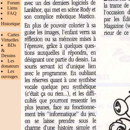
Forum
Liens
FAQ
Historique
Cartes
Virtuelles
BDs
&
Dessins
Les
donateurs
Les
ouvrages