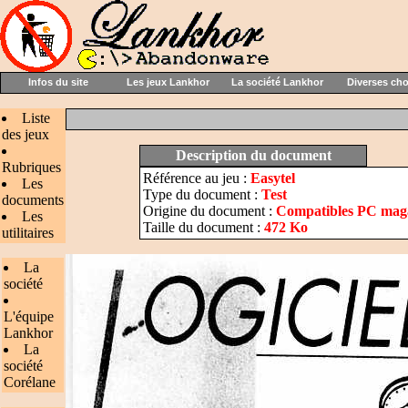
Infos du site
Les jeux Lankhor
La société Lankhor
Diverses ch
Liste
des jeux
Description du document
Rubriques
Référence au jeu :
Easytel
Les
Type du document :
Test
documents
Origine du document :
Compatibles PC maga
Les
Taille du document :
472 Ko
utilitaires
La
société
L'équipe
Lankhor
La
société
Corélane