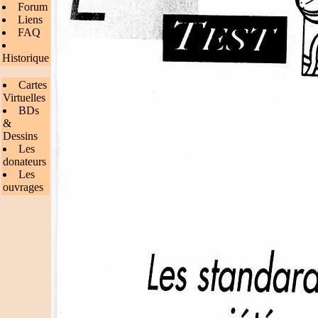
Forum
Liens
FAQ
Historique
Cartes
Virtuelles
BDs
&
Dessins
Les
donateurs
Les
ouvrages