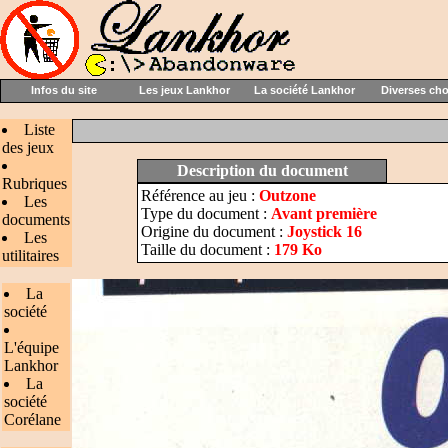
Infos du site
Les jeux Lankhor
La société Lankhor
Diverses ch
Liste
des jeux
Description du document
Rubriques
Référence au jeu :
Outzone
Les
Type du document :
Avant première
documents
Origine du document :
Joystick 16
Les
Taille du document :
179 Ko
utilitaires
La
société
L'équipe
Lankhor
La
société
Corélane