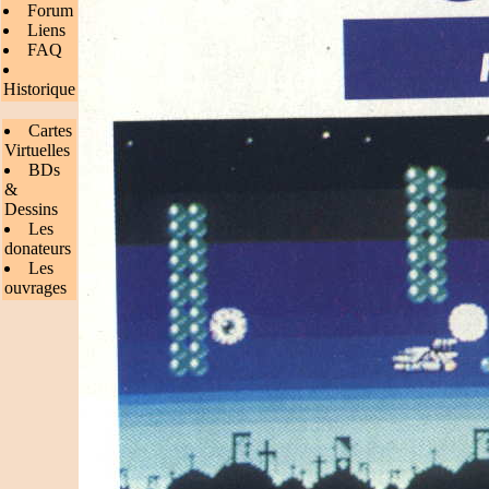
Forum
Liens
FAQ
Historique
Cartes
Virtuelles
BDs
&
Dessins
Les
donateurs
Les
ouvrages