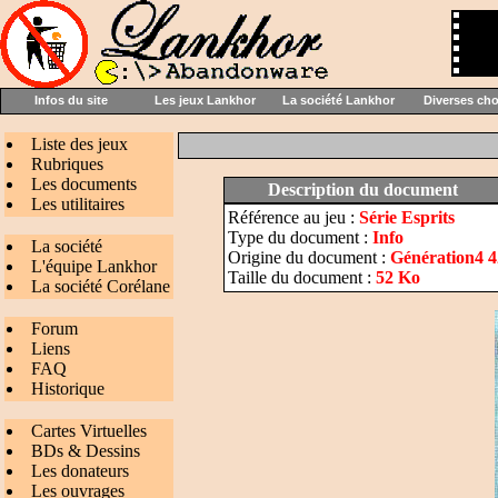
Infos du site
Les jeux Lankhor
La société Lankhor
Diverses ch
Liste des jeux
Rubriques
Les documents
Description du document
Les utilitaires
Référence au jeu :
Série Esprits
Type du document :
Info
La société
Origine du document :
Génération4 4
L'équipe Lankhor
Taille du document :
52 Ko
La société Corélane
Forum
Liens
FAQ
Historique
Cartes Virtuelles
BDs & Dessins
Les donateurs
Les ouvrages