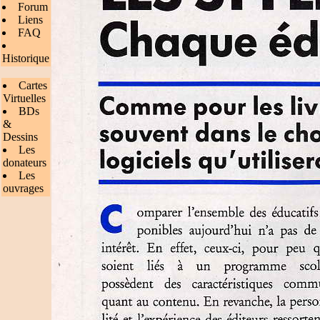
Forum
Liens
FAQ
Historique
Cartes
Virtuelles
BDs
&
Dessins
Les
donateurs
Les
ouvrages