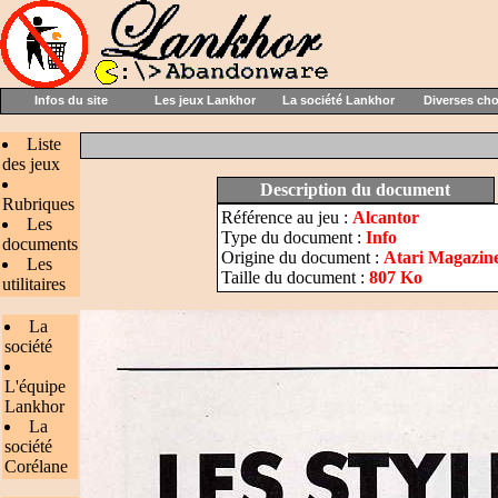
Infos du site
Les jeux Lankhor
La société Lankhor
Diverses ch
Liste
des jeux
Description du document
Rubriques
Référence au jeu :
Alcantor
Les
Type du document :
Info
documents
Origine du document :
Atari Magazine
Les
Taille du document :
807 Ko
utilitaires
La
société
L'équipe
Lankhor
La
société
Corélane