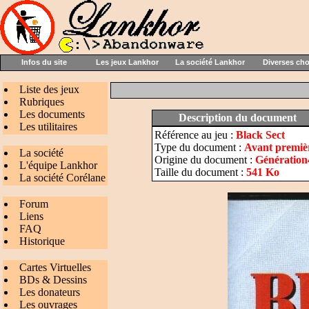
Infos du site
Les jeux Lankhor
La société Lankhor
Diverses ch
Liste des jeux
Rubriques
Les documents
Description du document
Les utilitaires
Référence au jeu :
Black Sect
Type du document :
Avant premiè
La société
Origine du document :
Génération
L'équipe Lankhor
Taille du document :
541 Ko
La société Corélane
Forum
Liens
FAQ
Historique
Cartes Virtuelles
BDs & Dessins
Les donateurs
Les ouvrages