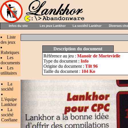
Infos du site
Les jeux Lankhor
La société Lankhor
Diverses ch
Liste
des jeux
Description du document
Rubriques
Référence au jeu :
Manoir de Mortevielle
Les
Type du document :
Info
documents
Origine du document :
Tilt 96
Les
Taille du document :
104 Ko
utilitaires
La
société
L'équipe
Lankhor
La
société
Corélane