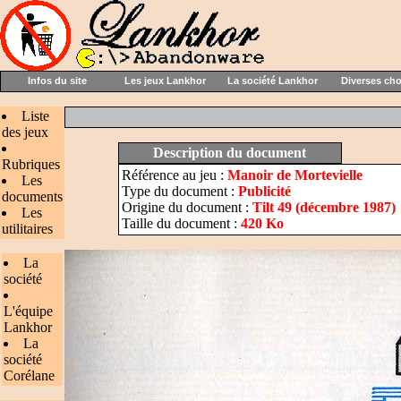
Infos du site
Les jeux Lankhor
La société Lankhor
Diverses ch
Liste
des jeux
Description du document
Rubriques
Référence au jeu :
Manoir de Mortevielle
Les
Type du document :
Publicité
documents
Origine du document :
Tilt 49 (décembre 1987)
Les
Taille du document :
420 Ko
utilitaires
La
société
L'équipe
Lankhor
La
société
Corélane