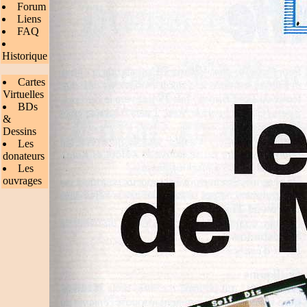
Forum
Liens
FAQ
Historique
Cartes
Virtuelles
BDs
&
Dessins
Les
donateurs
Les
ouvrages