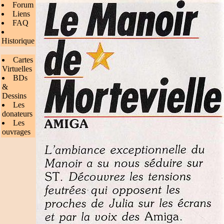
Forum
Liens
FAQ
Historique
Cartes
Virtuelles
BDs
&
Dessins
Les
donateurs
Les
ouvrages