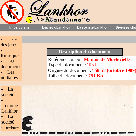
Infos du site
Les jeux Lankhor
La société Lankhor
Diverses ch
Liste
des jeux
Description du document
Rubriques
Référence au jeu :
Manoir de Mortevielle
Les
Type du document :
Test
documents
Origine du document :
Tilt 58 (octobre 1989
Les
Taille du document :
751 Ko
utilitaires
La
société
L'équipe
Lankhor
La
société
Corélane