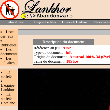
Infos du site
Les jeux Lankhor
La société Lankhor
Diverses ch
Liste
des jeux
Description du document
Rubriques
Référence au jeu :
Alive
Les
Type du document :
Info
documents
Origine du document :
Amstrad 100% 34 (févri
Les
Taille du document :
185 Ko
utilitaires
La
société
L'équipe
Lankhor
La
société
Corélane