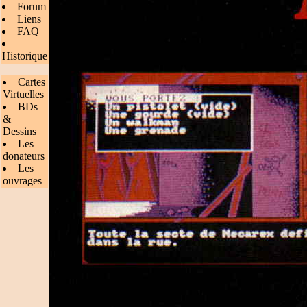
Forum
Liens
FAQ
Historique
Cartes
Virtuelles
BDs
&
Dessins
Les
donateurs
Les
ouvrages