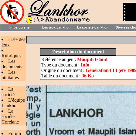
Infos du site
Les jeux Lankhor
La société Lankhor
Diverses ch
Liste des
jeux
Description du document
Rubriques
Référence au jeu :
Maupiti Island
Les
Type du document :
Info
documents
Origine du document :
Génération4 13 (été 198
Les
Taille du document :
36 Ko
utilitaires
La
société
L'équipe
Lankhor
La
société
Corélane
Forum