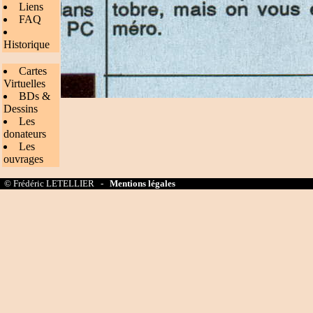
Liens
FAQ
Historique
Cartes
Virtuelles
BDs &
Dessins
Les
donateurs
Les
ouvrages
© Frédéric LETELLIER -
Mentions légales