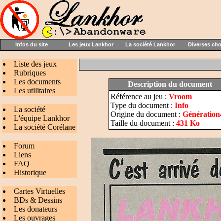
Infos du site
Les jeux Lankhor
La société Lankhor
Diverses ch
Liste des jeux
Rubriques
Les documents
Description du document
Les utilitaires
Référence au jeu :
Vroom
Type du document :
Info
La société
Origine du document :
Génération4
L'équipe Lankhor
Taille du document :
431 Ko
La société Corélane
Forum
Liens
FAQ
Historique
Cartes Virtuelles
BDs & Dessins
Les donateurs
Les ouvrages