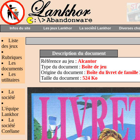
Infos du site
Les jeux Lankhor
La société Lankhor
Diverses ch
Liste
des jeux
Description du document
Rubriques
Référence au jeu :
Alcantor
Les
Type du document :
Boîte de jeu
documents
Origine du document :
Boîte du livret de famille 
Les
Taille du document :
524 Ko
utilitaires
La
société
L'équipe
Lankhor
La
société
Corélane