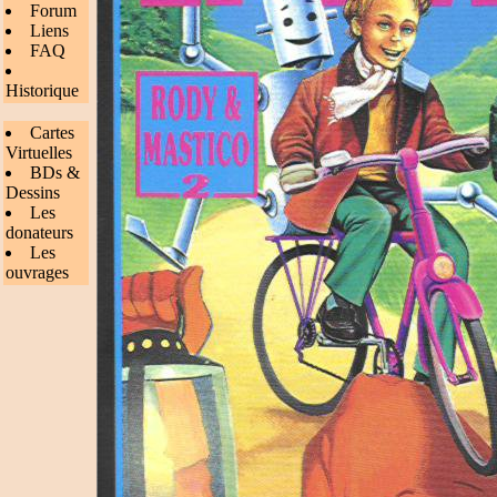
Forum
Liens
FAQ
Historique
Cartes
Virtuelles
BDs &
Dessins
Les
donateurs
Les
ouvrages