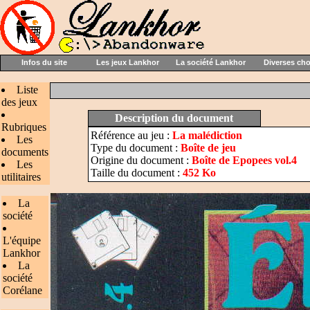
Infos du site
Les jeux Lankhor
La société Lankhor
Diverses ch
Liste
des jeux
Description du document
Rubriques
Référence au jeu :
La malédiction
Les
Type du document :
Boîte de jeu
documents
Origine du document :
Boîte de Epopees vol.4
Les
Taille du document :
452 Ko
utilitaires
La
société
L'équipe
Lankhor
La
société
Corélane