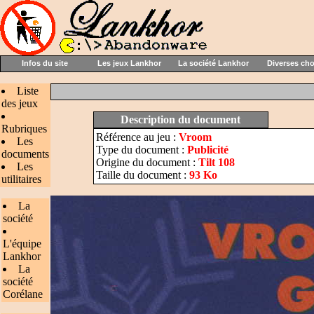
Infos du site
Les jeux Lankhor
La société Lankhor
Diverses ch
Liste
des jeux
Description du document
Rubriques
Référence au jeu :
Vroom
Les
Type du document :
Publicité
documents
Origine du document :
Tilt 108
Les
Taille du document :
93 Ko
utilitaires
La
société
L'équipe
Lankhor
La
société
Corélane