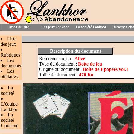
Infos du site
Les jeux Lankhor
La société Lankhor
Diverses ch
Liste
des jeux
Description du document
Rubriques
Référence au jeu :
Alive
Les
Type du document :
Boîte de jeu
documents
Origine du document :
Boîte de Epopees vol.1
Les
Taille du document :
470 Ko
utilitaires
La
société
L'équipe
Lankhor
La
société
Corélane