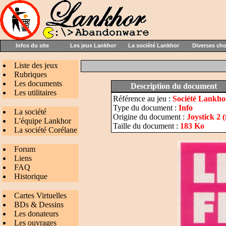
Infos du site
Les jeux Lankhor
La société Lankhor
Diverses ch
Liste des jeux
Rubriques
Les documents
Description du document
Les utilitaires
Référence au jeu :
Société Lankho
Type du document :
Info
La société
Origine du document :
Joystick 2 (
L'équipe Lankhor
Taille du document :
183 Ko
La société Corélane
Forum
Liens
FAQ
Historique
Cartes Virtuelles
BDs & Dessins
Les donateurs
Les ouvrages