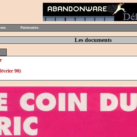
oses
Partenaires
Les documents
r
février 90)