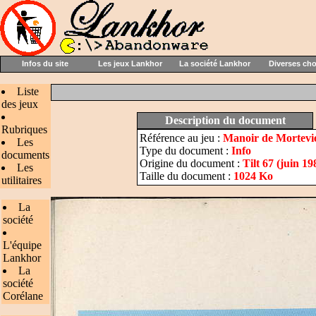
Infos du site
Les jeux Lankhor
La société Lankhor
Diverses ch
Liste
des jeux
Description du document
Rubriques
Référence au jeu :
Manoir de Mortevie
Les
Type du document :
Info
documents
Origine du document :
Tilt 67 (juin 19
Les
Taille du document :
1024 Ko
utilitaires
La
société
L'équipe
Lankhor
La
société
Corélane