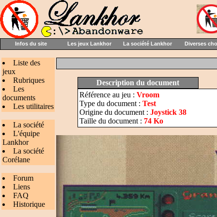
Infos du site
Les jeux Lankhor
La société Lankhor
Diverses ch
Liste des
jeux
Rubriques
Description du document
Les
Référence au jeu :
Vroom
documents
Type du document :
Test
Les utilitaires
Origine du document :
Joystick 38
Taille du document :
74 Ko
La société
L'équipe
Lankhor
La société
Corélane
Forum
Liens
FAQ
Historique