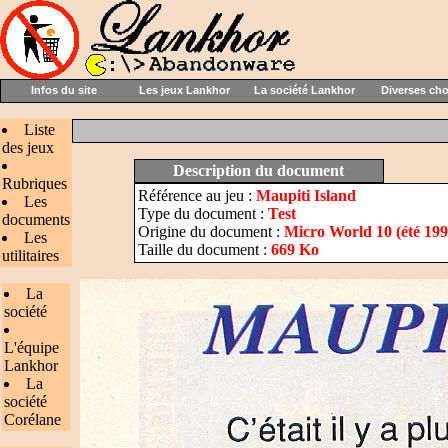
Infos du site
Les jeux Lankhor
La société Lankhor
Diverses ch
Liste
des jeux
Description du document
Rubriques
Référence au jeu :
Maupiti Island
Les
Type du document :
Test
documents
Origine du document :
Micro World 10 (été 199
Les
Taille du document :
669 Ko
utilitaires
La
société
L'équipe
Lankhor
La
société
Corélane