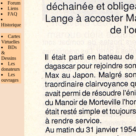
Forum
Liens
FAQ
Historique
Cartes
Virtuelles
BDs
&
Dessins
Les
donateurs
Les
ouvrages