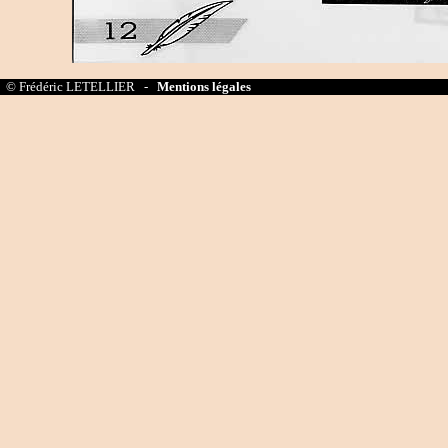
© Frédéric LETELLIER -
Mentions légales