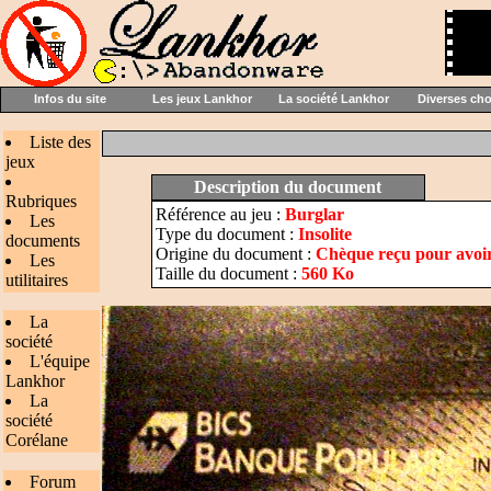
Infos du site
Les jeux Lankhor
La société Lankhor
Diverses ch
Liste des
jeux
Description du document
Rubriques
Référence au jeu :
Burglar
Les
Type du document :
Insolite
documents
Origine du document :
Chèque reçu pour avoir 
Les
Taille du document :
560 Ko
utilitaires
La
société
L'équipe
Lankhor
La
société
Corélane
Forum