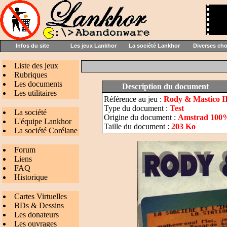
Infos du site
Les jeux Lankhor
La société Lankhor
Diverses ch
Liste des jeux
Rubriques
Les documents
Description du document
Les utilitaires
Référence au jeu :
Rody & Mastico I
Type du document :
Test
La société
Origine du document :
Amstrad 100
L'équipe Lankhor
Taille du document :
203 Ko
La société Corélane
Forum
Liens
FAQ
Historique
Cartes Virtuelles
BDs & Dessins
Les donateurs
Les ouvrages