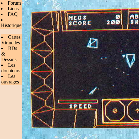
Forum
Liens
FAQ
Historique
Cartes
Virtuelles
BDs
&
Dessins
Les
donateurs
Les
ouvrages