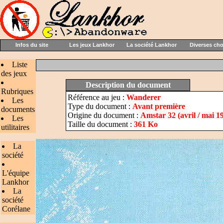
Infos du site
Les jeux Lankhor
La société Lankhor
Diverses ch
Liste
des jeux
Description du document
Rubriques
Référence au jeu :
Wanderer
Les
Type du document :
Avant première
documents
Origine du document :
Amstar 32 (avril / mai 1
Les
Taille du document :
361 Ko
utilitaires
La
société
L'équipe
Lankhor
La
société
Corélane