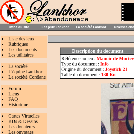
Infos du site
Les jeux Lankhor
La société Lankhor
Diverses ch
Liste des jeux
Rubriques
Les documents
Description du document
Les utilitaires
Référence au jeu :
Manoir de Mortevi
Type du document :
Info
La société
Origine du document :
Joystick 21
L'équipe Lankhor
Taille du document :
130 Ko
La société Corélane
Forum
Liens
FAQ
Historique
Cartes Virtuelles
BDs & Dessins
Les donateurs
Les ouvrages