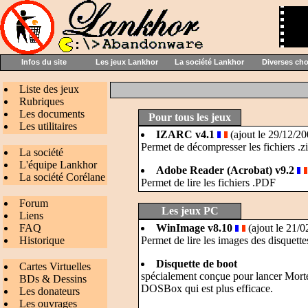
Infos du site
Les jeux Lankhor
La société Lankhor
Diverses ch
Liste des jeux
Rubriques
Les documents
Pour tous les jeux
Les utilitaires
IZARC v4.1
(ajout le 29/12/20
Permet de décompresser les fichiers .z
La société
L'équipe Lankhor
Adobe Reader (Acrobat) v9.2
La société Corélane
Permet de lire les fichiers .PDF
Forum
Les jeux PC
Liens
FAQ
WinImage v8.10
(ajout le 21/0
Historique
Permet de lire les images des disquett
Disquette de boot
Cartes Virtuelles
spécialement conçue pour lancer Mortev
BDs & Dessins
DOSBox qui est plus efficace.
Les donateurs
Les ouvrages