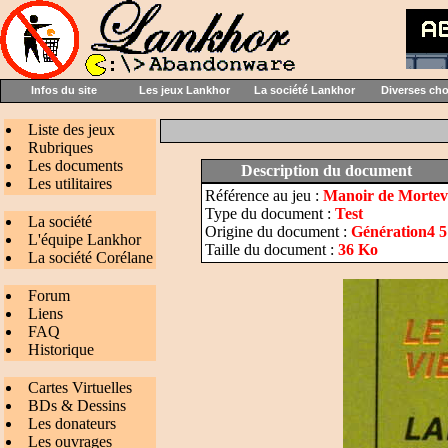
Infos du site
Les jeux Lankhor
La société Lankhor
Diverses ch
Liste des jeux
Rubriques
Les documents
Description du document
Les utilitaires
Référence au jeu :
Manoir de Mortevi
Type du document :
Test
La société
Origine du document :
Génération4 5
L'équipe Lankhor
Taille du document :
36 Ko
La société Corélane
Forum
Liens
FAQ
Historique
Cartes Virtuelles
BDs & Dessins
Les donateurs
Les ouvrages