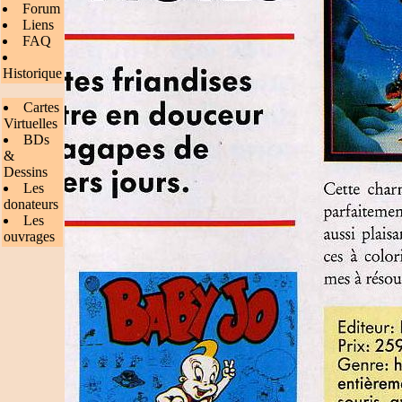
Forum
Liens
FAQ
Historique
Cartes
Virtuelles
BDs
&
Dessins
Les
donateurs
Les
ouvrages