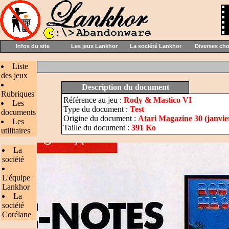
Infos du site
Les jeux Lankhor
La société Lankhor
Diverses ch
Liste
des jeux
Description du document
Rubriques
Référence au jeu :
Rody & Mastico VI
Les
Type du document :
Test
documents
Origine du document :
Atari Magazine 30 (janvie
Les
Taille du document :
391 Ko
utilitaires
La
société
L'équipe
Lankhor
La
société
Corélane