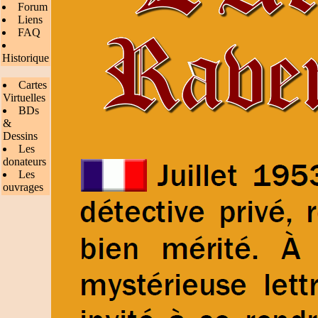
Forum
Liens
FAQ
Historique
Cartes
Virtuelles
BDs
&
Dessins
Les
donateurs
Les
ouvrages