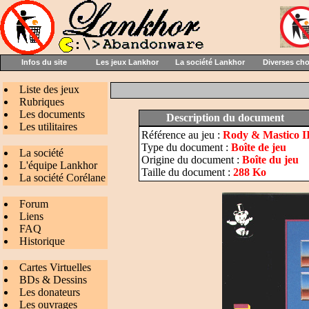
Infos du site
Les jeux Lankhor
La société Lankhor
Diverses ch
Liste des jeux
Rubriques
Les documents
Description du document
Les utilitaires
Référence au jeu :
Rody & Mastico I
Type du document :
Boîte de jeu
La société
Origine du document :
Boîte du jeu
L'équipe Lankhor
Taille du document :
288 Ko
La société Corélane
Forum
Liens
FAQ
Historique
Cartes Virtuelles
BDs & Dessins
Les donateurs
Les ouvrages