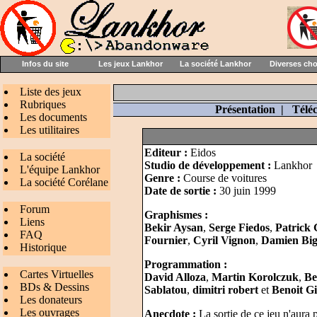
Infos du site
Les jeux Lankhor
La société Lankhor
Diverses ch
Liste des jeux
Rubriques
Présentation
|
Télé
Les documents
Les utilitaires
Editeur :
Eidos
La société
Studio de développement :
Lankhor
L'équipe Lankhor
Genre :
Course de voitures
La société Corélane
Date de sortie :
30 juin 1999
Forum
Graphismes :
Liens
Bekir Aysan
,
Serge Fiedos
,
Patrick
FAQ
Fournier
,
Cyril Vignon
,
Damien Big
Historique
Programmation :
Cartes Virtuelles
David Alloza
,
Martin Korolczuk
,
Be
BDs & Dessins
Sablatou
,
dimitri robert
et
Benoit G
Les donateurs
Les ouvrages
Anecdote :
La sortie de ce jeu n'aura 