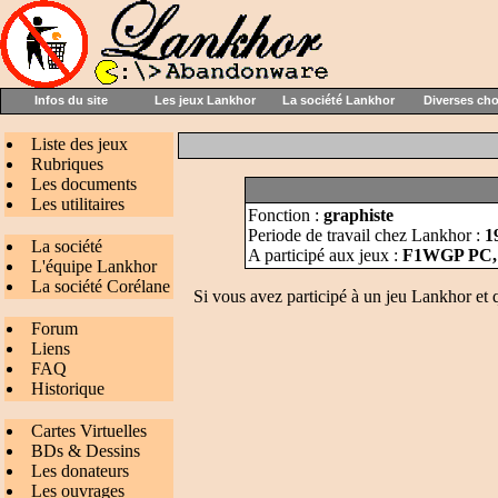
Infos du site
Les jeux Lankhor
La société Lankhor
Diverses ch
Liste des jeux
Rubriques
Les documents
Les utilitaires
Fonction :
graphiste
Periode de travail chez Lankhor :
1
La société
A participé aux jeux :
F1WGP PC,
L'équipe Lankhor
La société Corélane
Si vous avez participé à un jeu Lankhor et 
Forum
Liens
FAQ
Historique
Cartes Virtuelles
BDs & Dessins
Les donateurs
Les ouvrages