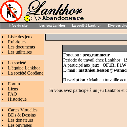
Infos du site
Les jeux Lankhor
La société Lankhor
Diverses ch
Liste des jeux
Rubriques
Les documents
Les utilitaires
Fonction :
programmeur
Periode de travail chez Lankhor :
1
La société
A participé aux jeux :
OF1R, F1W
L'équipe Lankhor
E-mail :
matthieu.besson@wana
La société Corélane
Description :
Mathieu travaille ac
Forum
Liens
Si vous avez participé à un jeu Lankhor et 
FAQ
Historique
Cartes Virtuelles
BDs & Dessins
Les donateurs
Les ouvrages