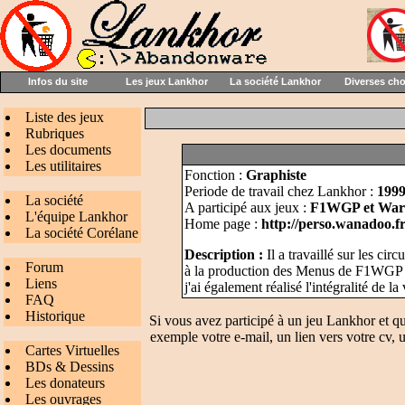
Infos du site
Les jeux Lankhor
La société Lankhor
Diverses ch
Liste des jeux
Rubriques
Les documents
Les utilitaires
Fonction :
Graphiste
Periode de travail chez Lankhor :
1999
La société
A participé aux jeux :
F1WGP et War
L'équipe Lankhor
Home page :
http://perso.wanadoo.fr
La société Corélane
Description :
Il a travaillé sur les cir
Forum
à la production des Menus de F1WGP (S
Liens
j'ai également réalisé l'intégralité de la
FAQ
Historique
Si vous avez participé à un jeu Lankhor et q
exemple votre e-mail, un lien vers votre cv, u
Cartes Virtuelles
BDs & Dessins
Les donateurs
Les ouvrages