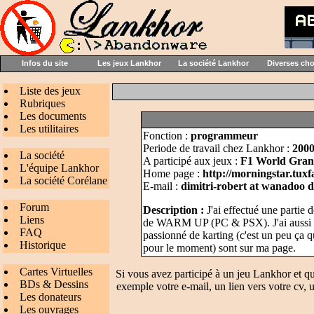
Infos du site
Les jeux Lankhor
La société Lankhor
Diverses ch
Liste des jeux
Rubriques
Les documents
Les utilitaires
Fonction :
programmeur
Periode de travail chez Lankhor :
2000
La société
A participé aux jeux :
F1 World Gran
L'équipe Lankhor
Home page :
http://morningstar.tuxf
La société Corélane
E-mail :
dimitri-robert at wanadoo d
Forum
Description :
J'ai effectué une partie 
Liens
de WARM UP (PC & PSX). J'ai aussi par
FAQ
passionné de karting (c'est un peu ça q
Historique
pour le moment) sont sur ma page.
Cartes Virtuelles
Si vous avez participé à un jeu Lankhor et q
BDs & Dessins
exemple votre e-mail, un lien vers votre cv, u
Les donateurs
Les ouvrages