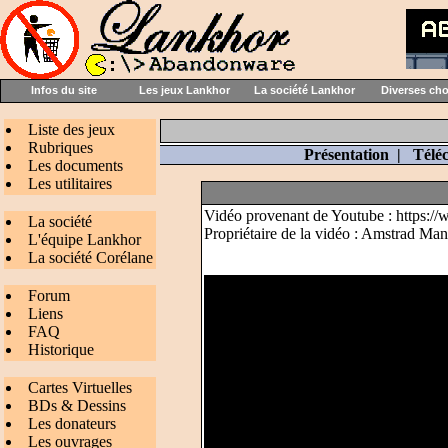
Infos du site
Les jeux Lankhor
La société Lankhor
Diverses ch
Liste des jeux
Rubriques
Présentation
|
Télé
Les documents
Les utilitaires
Vidéo provenant de Youtube : http
La société
Propriétaire de la vidéo : Amstrad Ma
L'équipe Lankhor
La société Corélane
Forum
Liens
FAQ
Historique
Cartes Virtuelles
BDs & Dessins
Les donateurs
Les ouvrages