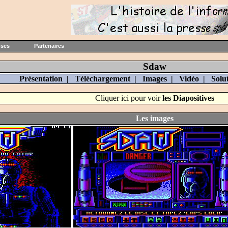
oses
Partenaires
Sdaw
Présentation
|
Téléchargement
|
Images
|
Vidéo
|
Solu
Cliquer ici pour voir
les Diapositives
Les images