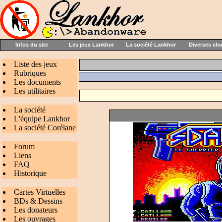
Infos du site
Les jeux Lankhor
La société Lankhor
Diverses ch
Liste des jeux
Rubriques
Les documents
Les utilitaires
La société
L'équipe Lankhor
La société Corélane
Forum
Liens
FAQ
Historique
Cartes Virtuelles
BDs & Dessins
Les donateurs
Les ouvrages