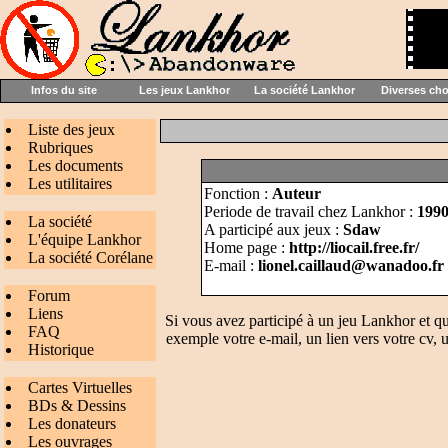
Infos du site
Les jeux Lankhor
La société Lankhor
Diverses ch
Liste des jeux
Rubriques
Les documents
Les utilitaires
Fonction :
Auteur
Periode de travail chez Lankhor :
199
La société
A participé aux jeux :
Sdaw
L'équipe Lankhor
Home page :
http://liocail.free.fr/
La société Corélane
E-mail :
lionel.caillaud@wanadoo.fr
Forum
Liens
Si vous avez participé à un jeu Lankhor et q
FAQ
exemple votre e-mail, un lien vers votre cv, u
Historique
Cartes Virtuelles
BDs & Dessins
Les donateurs
Les ouvrages