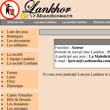
Infos du site
Les jeux Lankhor
La société Lankhor
Diverses ch
Liste des jeux
Rubriques
Les documents
Les utilitaires
Fonction :
Auteur
Periode de travail chez Lankhor :
1
La société
A participé aux jeux :
La Malédict
L'équipe Lankhor
E-mail :
fprivat@castlemedia.com
La société Corélane
Forum
Si vous avez participé à un jeu Lankhor et 
Liens
FAQ
Historique
Cartes Virtuelles
BDs & Dessins
Les donateurs
Les ouvrages