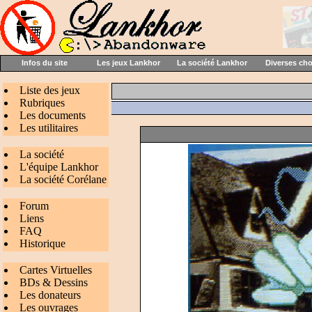
Infos du site
Les jeux Lankhor
La société Lankhor
Diverses ch
Liste des jeux
Rubriques
Les documents
Les utilitaires
La société
L'équipe Lankhor
La société Corélane
Forum
Liens
FAQ
Historique
Cartes Virtuelles
BDs & Dessins
Les donateurs
Les ouvrages