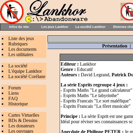
Infos du site
Les jeux Lankhor
La société Lankhor
Diverses ch
Liste des jeux
Rubriques
Présentation
Les documents
Les utilitaires
Editeur :
Lankhor
La société
Genre :
Educatif
L'équipe Lankhor
Auteurs :
David Legrand,
Patrick D
La société Corélane
La série Esprits regroupe 4 jeux :
Forum
- Esprits Maths "Le grand calculateur"
Liens
- Esprits Maths "Le labyrinthe"
FAQ
- Esprits Francais "Le sort maléfique"
Historique
- Esprits Francais "La fôret musicale"
Cartes Virtuelles
Principe :
La série Esprit est une gamm
BDs & Dessins
Idéal pour réviser ses connaissances sco
Les donateurs
Les ouvrages
Anecdote de Philippe PETER :
Je m